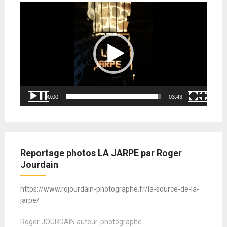
Lecteur
vidéo
00:00
03:43
Reportage photos LA JARPE par Roger
Jourdain
https://www.rojourdain-photographe.fr/la-source-de-la-
jarpe/
Roger JOURDAIN auteur-photographe