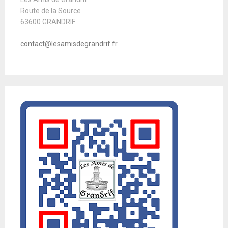
Route de la Source
63600 GRANDRIF
contact@lesamisdegrandrif.fr